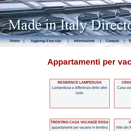
Home
|
Aggiungi il tuo sito
|
Informazioni
|
Contatti
|
T
Appartamenti per va
RESIDENCE LAMPEDUSA
CROA
Lampedusa a differenza delle altre
Casa vac
isole
TRENTINO CASA VACANZE ROSA
V
appartamenti per vacane in trentino
Ville dei