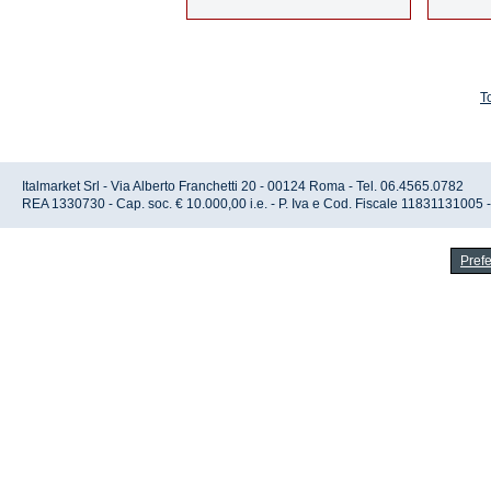
T
Italmarket Srl - Via Alberto Franchetti 20 - 00124 Roma - Tel. 06.4565.0782
REA 1330730 - Cap. soc. € 10.000,00 i.e. - P. Iva e Cod. Fiscale 11831131005 
Pref