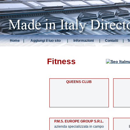
Home
|
Aggiungi il tuo sito
|
Informazioni
|
Contatti
|
T
Fitness
QUEENS CLUB
P.M.S. EUROPE GROUP S.R.L.
azienda specializzata in campo