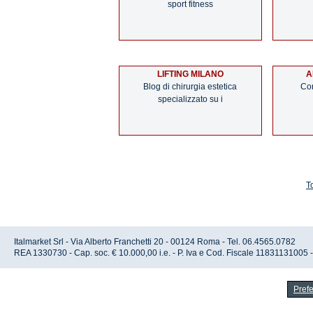
sport fitness
LIFTING MILANO
A
Blog di chirurgia estetica
Cor
specializzato su i
T
Italmarket Srl - Via Alberto Franchetti 20 - 00124 Roma - Tel. 06.4565.0782
REA 1330730 - Cap. soc. € 10.000,00 i.e. - P. Iva e Cod. Fiscale 11831131005 
Pref