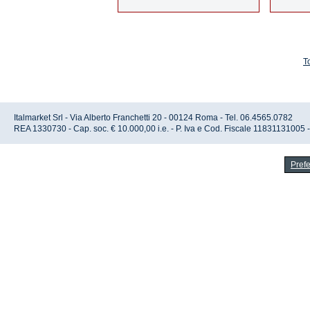
T
Italmarket Srl - Via Alberto Franchetti 20 - 00124 Roma - Tel. 06.4565.0782
REA 1330730 - Cap. soc. € 10.000,00 i.e. - P. Iva e Cod. Fiscale 11831131005 
Pref