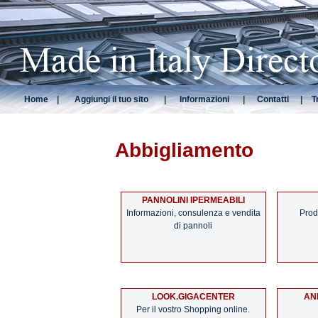
Home
|
Aggiungi il tuo sito
|
Informazioni
|
Contatti
|
T
Abbigliamento
PANNOLINI IPERMEABILI
Informazioni, consulenza e vendita
Prod
di pannoli
LOOK.GIGACENTER
AN
Per il vostro Shopping online.