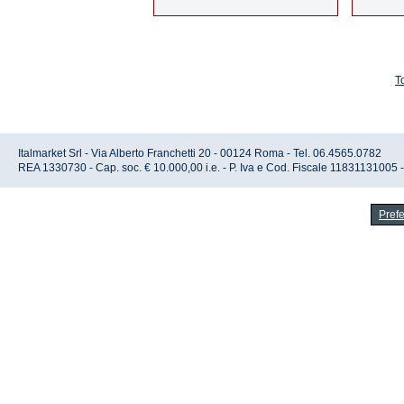
T
Italmarket Srl - Via Alberto Franchetti 20 - 00124 Roma - Tel. 06.4565.0782
REA 1330730 - Cap. soc. € 10.000,00 i.e. - P. Iva e Cod. Fiscale 11831131005 
Pref